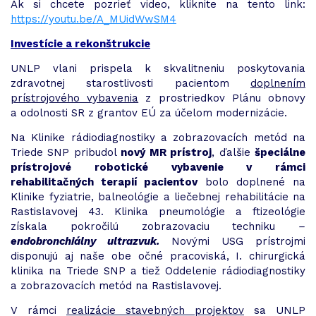
Ak si chcete pozrieť video, kliknite na tento link:
https://youtu.be/A_MUidWwSM4
Investície a rekonštrukcie
UNLP vlani prispela k skvalitneniu poskytovania
zdravotnej starostlivosti pacientom
doplnením
prístrojového vybavenia
z prostriedkov Plánu obnovy
a odolnosti SR z grantov EÚ za účelom modernizácie.
Na Klinike rádiodiagnostiky a zobrazovacích metód na
Triede SNP pribudol
nový
MR prístroj
, ďalšie
špeciálne
prístrojové robotické vybavenie v rámci
rehabilitačných terapií pacientov
bolo doplnené na
Klinike fyziatrie, balneológie a liečebnej rehabilitácie na
Rastislavovej 43. Klinika pneumológie a ftizeológie
získala pokročilú zobrazovaciu techniku
–
e
ndobronchiálny ultrazvuk.
Novými USG prístrojmi
disponujú aj naše obe očné pracoviská, I. chirurgická
klinika na Triede SNP a tiež Oddelenie rádiodiagnostiky
a zobrazovacích metód na Rastislavovej.
V rámci
realizácie stavebných projektov
sa UNLP