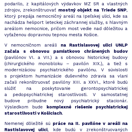
podarilo, z kapitálových výdavkov MZ SR a vlastných
zdrojov, zrekonštruovať
mostný objekt na Triede SNP
,
ktorý prepája nemocničný areál na Ipeľskej ulici, kde sa
nachádza heliport leteckej záchrannej služby, s hlavným
areálom nemocnice, pričom most vedie nad dôležitou a
vyťaženou dopravnou tepnou mesta Košice.
V nemocničnom areáli
na Rastislavovej ulici UNLP
začala s obnovou pamiatkovo chránených budov
(pavilónov VI. a VII.) a s obnovou historickej budovy
(chirurgického monobloku – pavilón XIX.), a tiež s
modernizáciou psychiatrického pavilónu. V súvislosti
s projektom humanizácie duševného zdravia sa vlani
začali rekonštruovať pavilóny XIII. a XXVI., ktoré budú
slúžiť na poskytovanie gerontopsychiatrickej
a pedopsychiatrickej starostlivosti. V samostatnej
budove pribudne nový psychiatrický stacionár.
Výsledkom bude
komplexné riešenie psychiatrickej
starostlivosti v Košiciach
.
Nemenej dôležité sú
práce na II. pavilóne v areáli na
Rastislavovej ulici
, kde budú v zrekonštruovaných