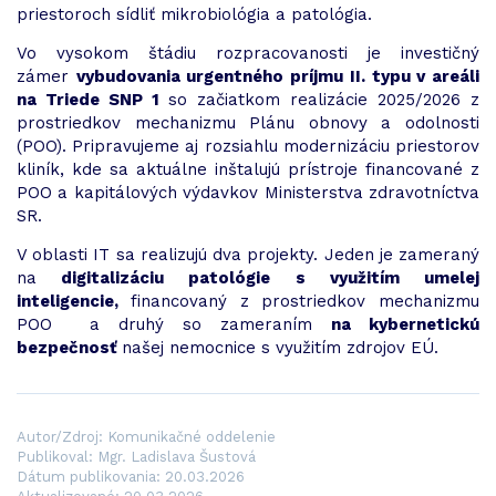
priestoroch sídliť mikrobiológia a patológia.
Vo vysokom štádiu rozpracovanosti je investičný
zámer
vybudovania urgentného príjmu II. typu v areáli
na Triede SNP 1
so začiatkom realizácie 2025/2026 z
prostriedkov mechanizmu Plánu obnovy a odolnosti
(POO). Pripravujeme aj rozsiahlu modernizáciu priestorov
kliník, kde sa aktuálne inštalujú prístroje financované z
POO a kapitálových výdavkov Ministerstva zdravotníctva
SR.
V oblasti IT sa realizujú dva projekty. Jeden je zameraný
na
digitalizáciu patológie s využitím umelej
inteligencie,
financovaný z prostriedkov mechanizmu
POO
a druhý so zameraním
na kybernetickú
bezpečnosť
našej nemocnice s využitím zdrojov EÚ.
Autor/Zdroj: Komunikačné oddelenie
Publikoval: Mgr. Ladislava Šustová
Dátum publikovania: 20.03.2026