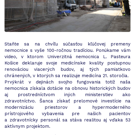
Staňte sa na chvíľu súčasťou kľúčovej premeny
nemocnice s vyše 100-ročnou tradíciou. Ponúkame vám
video, v ktorom Univerzitná nemocnica L. Pasteura
Košice deklaruje svoje medicínske kvality postupnou
renováciou viacerých budov, aj tých pamiatkovo
chránených, v ktorých sa realizuje medicína 21. storočia.
Prvýkrát v dejinách svojho fungovania totiž naša
nemocnica získala dotácie na obnovu historických budov
aj prostredníctvom iných ministerstiev ako
zdravotníctvo. Šanca získať prelomové investície na
modernizáciu priestorov a hypermoderného
prístrojového vybavenia pre našich pacientov
a zdravotnícky personál sa stáva realitou aj vďaka 53
aktívnym projektom.