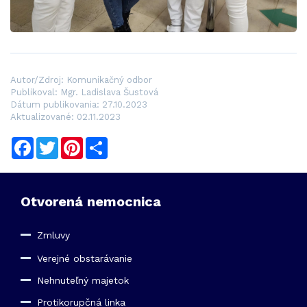
Autor/Zdroj: Komunikačný odbor
Publikoval: Mgr. Ladislava Šustová
Dátum publikovania: 27.10.2023
Aktualizované: 02.11.2023
Facebook
Twitter
Pinterest
Share
Otvorená nemocnica
Zmluvy
Verejné obstarávanie
Nehnuteľný majetok
Protikorupčná linka