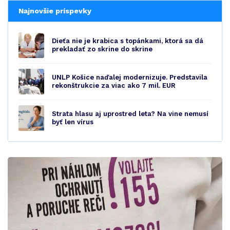
Najnovšie príspevky
Dieťa nie je krabica s topánkami, ktorá sa dá
prekladať zo skrine do skrine
UNLP Košice naďalej modernizuje. Predstavila
rekonštrukcie za viac ako 7 mil. EUR
Strata hlasu aj uprostred leta? Na vine nemusí
byť len vírus