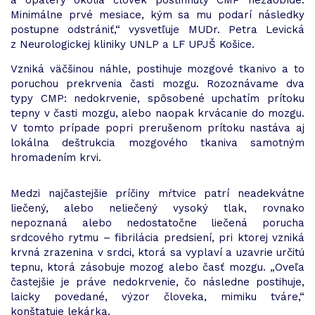
a opatery okolia človek postihnutý CMP nezaobíde.
Minimálne prvé mesiace, kým sa mu podarí následky
postupne odstrániť,“ vysvetľuje MUDr. Petra Levická
z Neurologickej kliniky UNLP a LF UPJŠ Košice.
Vzniká väčšinou náhle, postihuje mozgové tkanivo a to
poruchou prekrvenia časti mozgu. Rozoznávame dva
typy CMP: nedokrvenie, spôsobené upchatím prítoku
tepny v časti mozgu, alebo naopak krvácanie do mozgu.
V tomto prípade popri prerušenom prítoku nastáva aj
lokálna deštrukcia mozgového tkaniva samotným
hromadením krvi.
Medzi najčastejšie príčiny mŕtvice patrí neadekvátne
liečený, alebo neliečený vysoký tlak, rovnako
nepoznaná alebo nedostatočne liečená porucha
srdcového rytmu – fibrilácia predsiení, pri ktorej vzniká
krvná zrazenina v srdci, ktorá sa vyplaví a uzavrie určitú
tepnu, ktorá zásobuje mozog alebo časť mozgu. „Oveľa
častejšie je práve nedokrvenie, čo následne postihuje,
laicky povedané, výzor človeka, mimiku tváre,“
konštatuje lekárka.