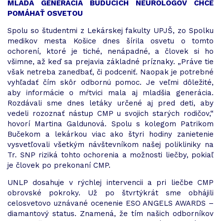
MLADÁ GENERÁCIA BUDÚCICH NEUROLÓGOV CHCE
POMÁHAŤ OSVETOU
Spolu so študentmi z Lekárskej fakulty UPJŠ, zo Spolku
medikov mesta Košice dnes šírila osvetu o tomto
ochorení, ktoré je tiché, nenápadné, a človek si ho
všimne, až keď sa prejavia základné príznaky. „Práve tie
však netreba zanedbať, či podceniť. Naopak je potrebné
vyhľadať čím skôr odbornú pomoc. Je veľmi dôležité,
aby informácie o mŕtvici mala aj mladšia generácia.
Rozdávali sme dnes letáky určené aj pred deti, aby
vedeli rozoznať nástup CMP u svojich starých rodičov,“
hovorí Martina Galdunová. Spolu s kolegom Patrikom
Bučekom a lekárkou viac ako štyri hodiny zanietenie
vysvetľovali všetkým návštevníkom našej polikliniky na
Tr. SNP riziká tohto ochorenia a možnosti liečby, pokiaľ
je človek po prekonaní CMP.
UNLP dosahuje v rýchlej intervencii a pri liečbe CMP
obrovské pokroky. Už po štvrtýkrát sme obhájili
celosvetovo uznávané ocenenie ESO ANGELS AWARDS –
diamantový status. Znamená, že tím našich odborníkov