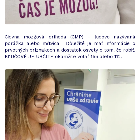
Cievna mozgová príhoda (CMP) – ľudovo nazývaná
porážka alebo mŕtvica. Dôležité je mať informácie o
prvotných príznakoch a dostatok osvety o tom, čo robiť.
KĽUČOVÉ JE URČITE okamžite volať 155 alebo 112.