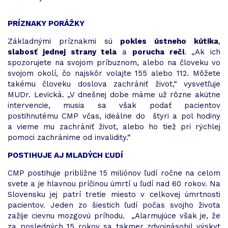
PRÍZNAKY PORÁŽKY
Základnými príznakmi sú
pokles ústneho kútika
,
slabosť jednej strany tela
a
porucha reči
. „Ak ich
spozorujete na svojom príbuznom, alebo na človeku vo
svojom okolí, čo najskôr volajte 155 alebo 112. Môžete
takému človeku doslova zachrániť život,“ vysvetľuje
MUDr. Levická. „V dnešnej dobe máme už rôzne akútne
intervencie, musia sa však podať pacientov
postihnutému CMP včas, ideálne do štyri a pol hodiny
a vieme mu zachrániť život, alebo ho tiež pri rýchlej
pomoci zachránime od invalidity.“
POSTIHUJE AJ MLADÝCH ĽUDÍ
CMP postihuje približne 15 miliónov ľudí ročne na celom
svete a je hlavnou príčinou úmrtí u ľudí nad 60 rokov. Na
Slovensku jej patrí tretie miesto v celkovej úmrtnosti
pacientov. Jeden zo šiestich ľudí počas svojho života
zažije cievnu mozgovú príhodu. „Alarmujúce však je, že
za posledných 15 rokov sa takmer zdvojnásobil výskyt