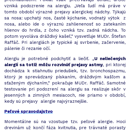
vzniká podozrenie na alergiu. „Veľa ľudí má práve v
tomto období výrazné prejavy alergickej nádchy. Týkajú
sa nosa: upchatý nos, časté kýchanie, vodnatý výtok z
nosa, alebo ide o výraznú zahlienenosť so zatekaním
hlienov do hrdla, z čoho vzniká tzv. zadná nádcha. To
potom vyvoláva dráždivý kašeľ,“ vysvetľuje MUDr. Štefan
Raffáč. Pri alergiách je typické aj svrbenie, začervenie,
pálenie či rezanie očí.
Alergiu je potrebné podchytiť a liečiť. „
U neliečených
alergií sa totiž môžu rozvinúť prejavy astmy
, pri ktorej
dochádza k stiahnutiu priedušiek, tzv. bronchospazmu,
ktorý je sprevádzaný pískaním, dráždivým kašľom a
sťaženým dýchaním,“ pokračuje MUDr. Raffáč. Samotné
testovanie pri podozrení na alergiu sa realizuje skôr v
jesenných a zimných mesiacoch, nie priamo v období,
kedy sú prejavy alergie najvýraznejšie.
Peľové spravodajstvo
Momentálne sú na vzostupe tzv. peľové alergie. Hoci
drevinám už končí fáza kvitnutia, pre trávnaté porasty