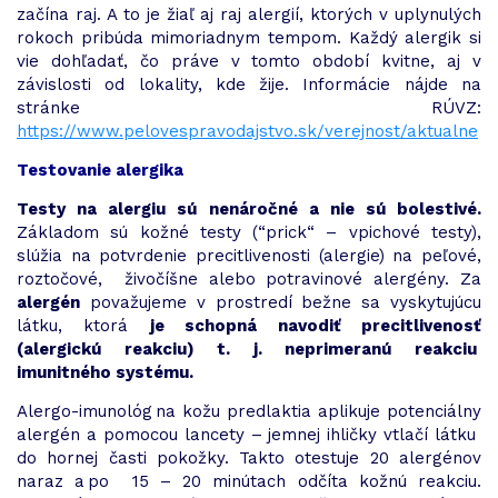
začína raj. A to je žiaľ aj raj alergií, ktorých v uplynulých
rokoch pribúda mimoriadnym tempom. Každý alergik si
vie dohľadať, čo práve v tomto období kvitne, aj v
závislosti od lokality, kde žije. Informácie nájde na
stránke RÚVZ:
https://www.pelovespravodajstvo.sk/verejnost/aktualne
Testovanie alergika
Testy na alergiu sú nenáročné a nie sú bolestivé.
Základom sú kožné testy (“prick“ – vpichové testy),
slúžia na potvrdenie precitlivenosti (alergie) na peľové,
roztočové, živočíšne alebo potravinové alergény. Za
alergén
považujeme v prostredí bežne sa vyskytujúcu
látku, ktorá
je schopná navodiť precitlivenosť
(alergickú reakciu) t. j. neprimeranú reakciu
imunitného systému.
Alergo-imunológ na kožu predlaktia aplikuje potenciálny
alergén a pomocou lancety – jemnej ihličky vtlačí látku
do hornej časti pokožky. Takto otestuje 20 alergénov
naraz a po 15 – 20 minútach odčíta kožnú reakciu.