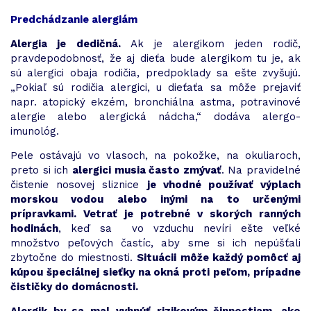
Predchádzanie alergiám
Alergia je dedičná.
Ak je alergikom jeden rodič,
pravdepodobnosť, že aj dieťa bude alergikom tu je, ak
sú alergici obaja rodičia, predpoklady sa ešte zvyšujú.
„Pokiaľ sú rodičia alergici, u dieťaťa sa môže prejaviť
napr. atopický ekzém, bronchiálna astma, potravinové
alergie alebo alergická nádcha,“ dodáva alergo-
imunológ.
Pele ostávajú vo vlasoch, na pokožke, na okuliaroch,
preto si ich
alergici musia často zmývať
. Na pravidelné
čistenie nosovej sliznice
je vhodné používať výplach
morskou vodou alebo inými na to určenými
prípravkami. Vetrať je potrebné v skorých ranných
hodinách
, keď sa vo vzduchu nevíri ešte veľké
množstvo peľových častíc, aby sme si ich nepúšťali
zbytočne do miestnosti.
Situácii môže každý pomôcť aj
kúpou špeciálnej sieťky na okná proti peľom, prípadne
čističky do domácnosti.
Alergik by sa mal vyhnúť rizikovým činnostiam, ako