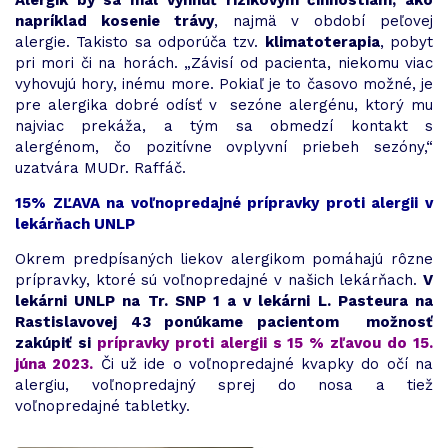
napríklad kosenie trávy
, najmä v období peľovej
alergie. Takisto sa odporúča tzv.
klimatoterapia
, pobyt
pri mori či na horách. „Závisí od pacienta, niekomu viac
vyhovujú hory, inému more. Pokiaľ je to časovo možné, je
pre alergika dobré odísť v sezóne alergénu, ktorý mu
najviac prekáža, a tým sa obmedzí kontakt s
alergénom, čo pozitívne ovplyvní priebeh sezóny,“
uzatvára MUDr. Raffáč.
15% ZĽAVA na voľnopredajné prípravky proti alergii v
lekárňach UNLP
Okrem predpísaných liekov alergikom pomáhajú rôzne
prípravky, ktoré sú voľnopredajné v našich lekárňach.
V
lekárni UNLP na Tr. SNP 1 a v lekárni L. Pasteura na
Rastislavovej 43 ponúkame pacientom možnosť
zakúpiť si
prípravky proti alergii s 15 % zľavou do 15.
júna 2023.
Či už ide o voľnopredajné kvapky do očí na
alergiu, voľnopredajný sprej do nosa a tiež
voľnopredajné tabletky.