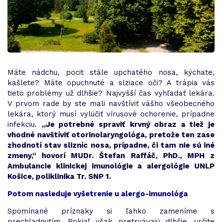
Máte nádchu, pocit stále upchatého nosa, kýchate,
kašlete? Máte opuchnuté a slziace oči? A trápia vás
tieto problémy už dlhšie? Najvyšší čas vyhľadať lekára.
V prvom rade by ste mali navštíviť vášho všeobecného
lekára, ktorý musí vylúčiť vírusové ochorenie, prípadne
infekciu.
„Je potrebné spraviť krvný obraz a tiež je
vhodné navštíviť otorinolaryngológa, pretože ten zase
zhodnotí stav slizníc nosa, prípadne, či tam nie sú iné
zmeny,“ hovorí MUDr. Štefan Raffáč, PhD., MPH z
Ambulancie klinickej imunológie a alergológie UNLP
Košice, poliklinika Tr. SNP 1.
Potom nasleduje vyšetrenie u alergo-imunológa
Spomínané príznaky si ľahko zameníme s
prechladnutím. Pokiaľ však pretrvávajú dlhšie, určite