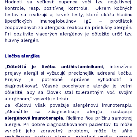
Hodnotí sa veľkosť pupenca voči tzv. negatívnej
kontrole, resp. pozitívnej kontrole. Okrem kožných
testov sa realizujú aj krvné testy, ktoré ukážu hladinu
špecifických imunoglobulínov IgE – protilátok
zodpovedných za alergickú reakciu na príslušný alergén.
Pri pozitivite viacerých alergénov je dôležité určiť tzv.
hlavný alergén.
Liečba alergika
„
Dôležitá je liečba antihistaminikami
, intenzívne
prejavy alergií si vyžadujú precíznejšiu adresnú liečbu.
Prejavy je potrebné správne vyhodnotiť a
diagnostikovať. Včasné podchytenie alergie je veľmi
dôležité, aby sa človek stal tolerantným voči svojim
alergénom,“ vysvetľuje lekár.
Za kľúčovú však považuje alergénovú imunoterapiu.
„Akonáhle sa zdiagnostikuje alergia, nastupuje
alergénová imunoterapia
. Riešime ňou príčinu samotnej
alergie. Pri dobre diagnostikovanom pacientovi to môže
vyriešiť jeho zdravotný problém, môže to uňho