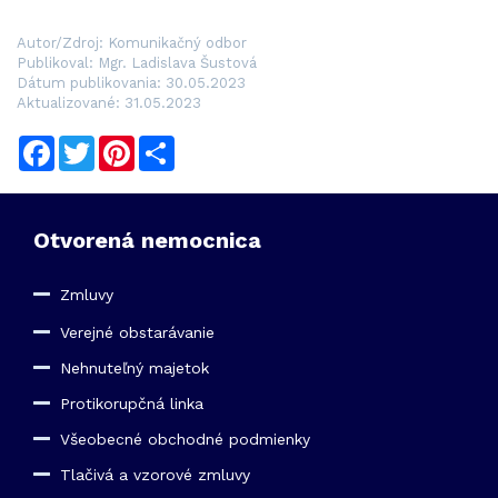
Autor/Zdroj: Komunikačný odbor
Publikoval: Mgr. Ladislava Šustová
Dátum publikovania: 30.05.2023
Aktualizované: 31.05.2023
Facebook
Twitter
Pinterest
Share
Otvorená nemocnica
Zmluvy
Verejné obstarávanie
Nehnuteľný majetok
Protikorupčná linka
Všeobecné obchodné podmienky
Tlačivá a vzorové zmluvy