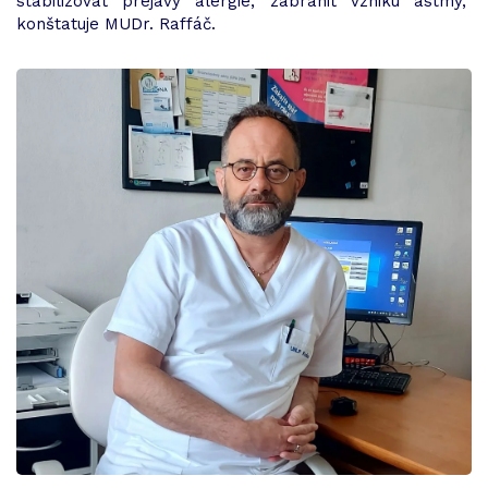
stabilizovať prejavy alergie, zabrániť vzniku astmy,“
konštatuje MUDr. Raffáč.