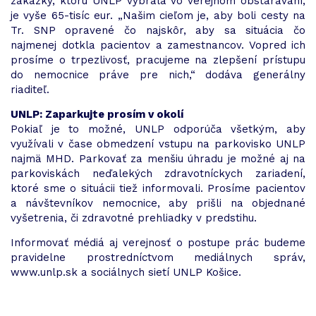
zákazky, ktorú UNLP vybrala vo verejnom obstarávaní,
je vyše 65-tisíc eur. „Našim cieľom je, aby boli cesty na
Tr. SNP opravené čo najskôr, aby sa situácia čo
najmenej dotkla pacientov a zamestnancov. Vopred ich
prosíme o trpezlivosť, pracujeme na zlepšení prístupu
do nemocnice práve pre nich,“ dodáva generálny
riaditeľ.
UNLP: Zaparkujte prosím v okolí
Pokiaľ je to možné, UNLP odporúča všetkým, aby
využívali v čase obmedzení vstupu na parkovisko UNLP
najmä MHD. Parkovať za menšiu úhradu je možné aj na
parkoviskách neďalekých zdravotníckych zariadení,
ktoré sme o situácii tiež informovali. Prosíme pacientov
a návštevníkov nemocnice, aby prišli na objednané
vyšetrenia, či zdravotné prehliadky v predstihu.
Informovať médiá aj verejnosť o postupe prác budeme
pravidelne prostredníctvom mediálnych správ,
www.unlp.sk a sociálnych sietí UNLP Košice.