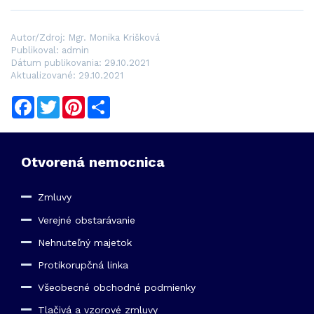
Autor/Zdroj: Mgr. Monika Krišková
Publikoval: admin
Dátum publikovania: 29.10.2021
Aktualizované: 29.10.2021
Facebook
Twitter
Pinterest
Share
Otvorená nemocnica
Zmluvy
Verejné obstarávanie
Nehnuteľný majetok
Protikorupčná linka
Všeobecné obchodné podmienky
Tlačivá a vzorové zmluvy