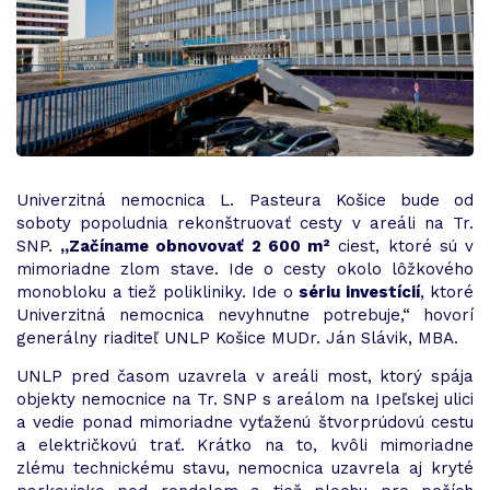
Univerzitná nemocnica L. Pasteura Košice bude od
soboty popoludnia rekonštruovať cesty v areáli na Tr.
SNP.
„Začíname obnovovať 2 600 m²
ciest, ktoré sú v
mimoriadne zlom stave. Ide o cesty okolo lôžkového
monobloku a tiež polikliniky. Ide o
sériu investícií
, ktoré
Univerzitná nemocnica nevyhnutne potrebuje,“ hovorí
generálny riaditeľ UNLP Košice MUDr. Ján Slávik, MBA.
UNLP pred časom uzavrela v areáli most, ktorý spája
objekty nemocnice na Tr. SNP s areálom na Ipeľskej ulici
a vedie ponad mimoriadne vyťaženú štvorprúdovú cestu
a električkovú trať. Krátko na to, kvôli mimoriadne
zlému technickému stavu, nemocnica uzavrela aj kryté