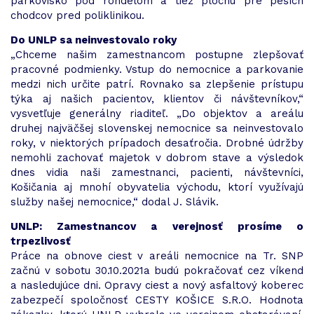
parkovisko pod rondelom a tiež plochu pre peších
chodcov pred poliklinikou.
Do UNLP sa neinvestovalo roky
„Chceme našim zamestnancom postupne zlepšovať
pracovné podmienky. Vstup do nemocnice a parkovanie
medzi nich určite patrí. Rovnako sa zlepšenie prístupu
týka aj našich pacientov, klientov či návštevníkov,“
vysvetľuje generálny riaditeľ. „Do objektov a areálu
druhej najväčšej slovenskej nemocnice sa neinvestovalo
roky, v niektorých prípadoch desaťročia. Drobné údržby
nemohli zachovať majetok v dobrom stave a výsledok
dnes vidia naši zamestnanci, pacienti, návštevníci,
Košičania aj mnohí obyvatelia východu, ktorí využívajú
služby našej nemocnice,“ dodal J. Slávik.
UNLP: Zamestnancov a verejnosť prosíme o
trpezlivosť
Práce na obnove ciest v areáli nemocnice na Tr. SNP
začnú v sobotu 30.10.2021a budú pokračovať cez víkend
a nasledujúce dni. Opravy ciest a nový asfaltový koberec
zabezpečí spoločnosť CESTY KOŠICE S.R.O. Hodnota