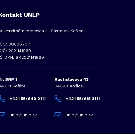
Kontakt UNLP
Univerzitná nemocnica L. Pasteura Košice
IČO: 00606707
DIČ: 2021141969
IČ DPH: SK2021141969
Tr. SNP 1
Rastislavova 43
040 11 Košice
041 90 Košice
+421 55/640 2111
+421 55/615 3111
unlp@unlp.sk
unlp@unlp.sk