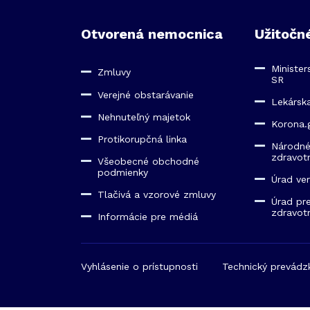
Otvorená nemocnica
Užitočn
Minister
Zmluvy
SR
Verejné obstarávanie
Lekársk
Nehnuteľný majetok
Korona.
Protikorupčná linka
Národné
zdravotn
Všeobecné obchodné
podmienky
Úrad ve
Tlačivá a vzorové zmluvy
Úrad pr
zdravot
Informácie pre médiá
Vyhlásenie o prístupnosti
Technický prevádz