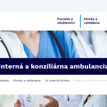
Pacienti a
Kliniky a
návštevníci
oddelenia
Interná a konziliárna ambulanci
tránka
Kliniky a oddelenia
IV. interná klinika
Interná a konziliárna 