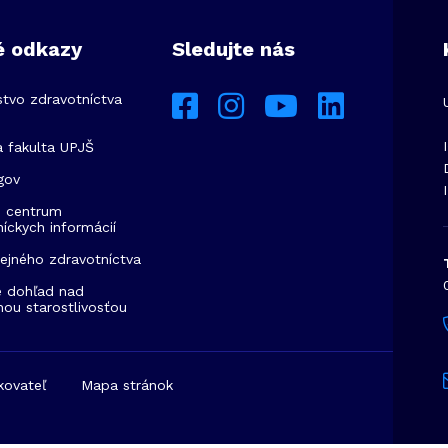
é odkazy
Sledujte nás
stvo zdravotníctva
a fakulta UPJŠ
gov
 centrum
íckych informácií
rejného zdravotníctva
e dohľad nad
nou starostlivosťou
kovateľ
Mapa stránok