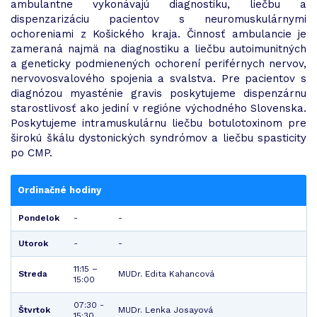
ambulantne vykonávajú diagnostiku, liečbu a
dispenzarizáciu pacientov s neuromuskulárnymi
ochoreniami z Košického kraja. Činnosť ambulancie je
zameraná najmä na diagnostiku a liečbu autoimunitných
a geneticky podmienených ochorení periférnych nervov,
nervovosvalového spojenia a svalstva. Pre pacientov s
diagnózou myasténie gravis poskytujeme dispenzárnu
starostlivosť ako jediní v regióne východného Slovenska.
Poskytujeme intramuskulárnu liečbu botulotoxinom pre
širokú škálu dystonických syndrómov a liečbu spasticity
po CMP.
Ordinačné hodiny
Pondelok
-
-
Utorok
-
-
11:15 –
Streda
MUDr. Edita Kahancová
15:00
07:30 -
Štvrtok
MUDr. Lenka Josayová
15:30