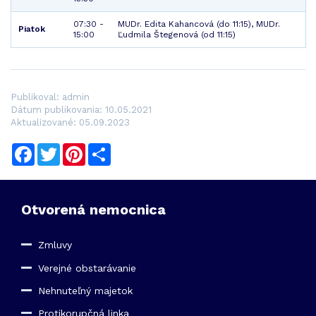
07:30 -
MUDr. Edita Kahancová (do 11:15), MUDr.
Piatok
15:00
Ľudmila Štegenová (od 11:15)
Publikoval: admin
Dátum publikovania: 10.05.2021
Aktualizované: 05.09.2023
Facebook
Twitter
Pinterest
Share
Otvorená nemocnica
Zmluvy
Verejné obstarávanie
Nehnuteľný majetok
Protikorupčná linka