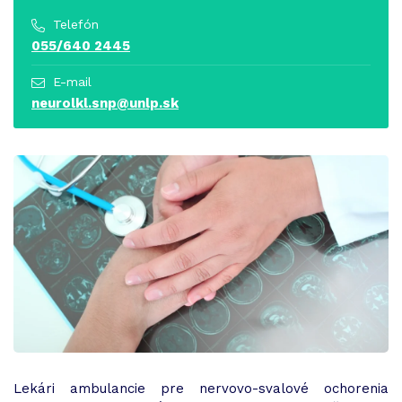
Telefón
055/640 2445
E-mail
neurolkl.snp@unlp.sk
Lekári ambulancie pre nervovo-svalové ochorenia