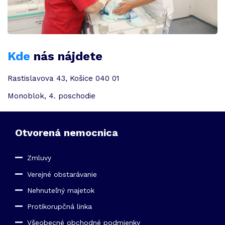
Kde
nás nájdete
Rastislavova 43, Košice 040 01
Monoblok, 4. poschodie
Otvorená nemocnica
Zmluvy
Verejné obstarávanie
Nehnuteľný majetok
Protikorupčná linka
Všeobecné obchodné podmienky