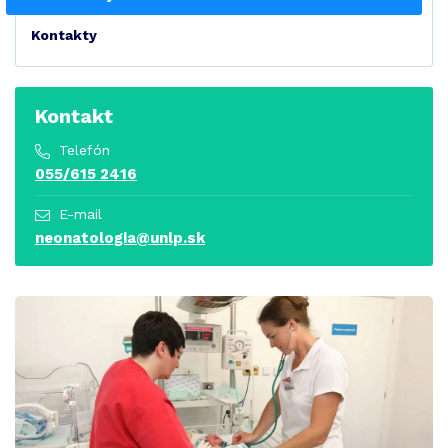
Kontakty
Kontakt
Telefón
055/615 2416
E-mail
neonatologia@unlp.sk