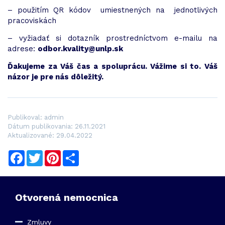
– použitím QR kódov umiestnených na jednotlivých
pracoviskách
– vyžiadať si dotazník prostredníctvom e-mailu na
adrese:
odbor.kvality@unlp.sk
Ďakujeme za Váš čas a spoluprácu. Vážime si to. Váš
názor je pre nás dôležitý.
Publikoval: admin
Dátum publikovania: 26.11.2021
Aktualizované: 29.04.2022
Facebook
Twitter
Pinterest
Share
Otvorená nemocnica
Zmluvy