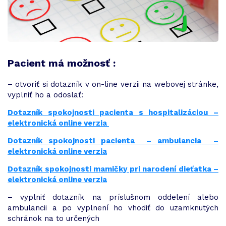
Pacient má možnosť :
– otvoriť si dotazník v on-line verzii na webovej stránke,
vyplniť ho a odoslať:
Dotazník spokojnosti pacienta s hospitalizáciou –
elektronická online verzia
Dotazník spokojnosti pacienta – ambulancia
–
elektronická online verzia
Dotazník spokojnosti mamičky pri narodení dieťatka
–
elektronická online verzia
– vyplniť dotazník na príslušnom oddelení alebo
ambulancii a po vyplnení ho vhodiť do uzamknutých
schránok na to určených