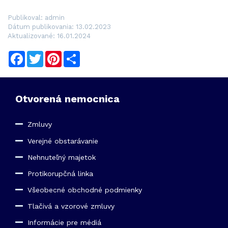
Publikoval: admin
Dátum publikovania: 13.02.2023
Aktualizované: 16.01.2024
Facebook
Twitter
Pinterest
Share
Otvorená nemocnica
Zmluvy
Verejné obstarávanie
Nehnuteľný majetok
Protikorupčná linka
Všeobecné obchodné podmienky
Tlačivá a vzorové zmluvy
Informácie pre médiá