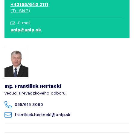
+42155/640 2111
(Tr. SNP)
E-mail
unlp@unlp.sk
Ing. František Hertneki
vedúci Prevádzkového odboru
055/615 3090
frantisek.hertneki@unlp.sk